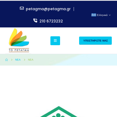
petagma@petagma.gr
Ελληνικά
210 6723232
ΥΠΟΣΤΗΡΙΞΤΕ ΜΑΣ
ΝΈΑ
ΝΈΑ