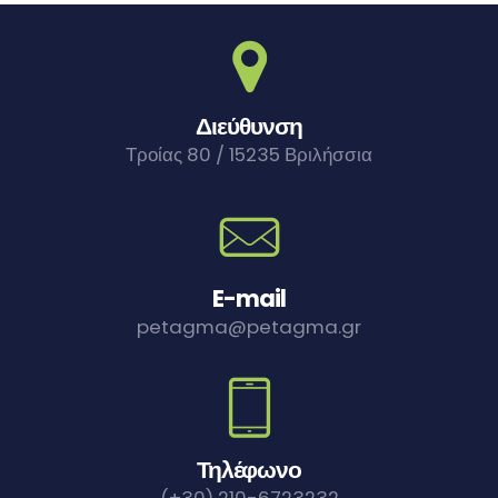
Διεύθυνση
Τροίας 80 / 15235 Βριλήσσια
Παρουσίαση του βιβλίου Χριστιανική Τέχνη Συλλογή Χριστοφόρου στο Σπίτι της Κύπρου
E-mail
petagma@petagma.gr
Τηλέφωνο