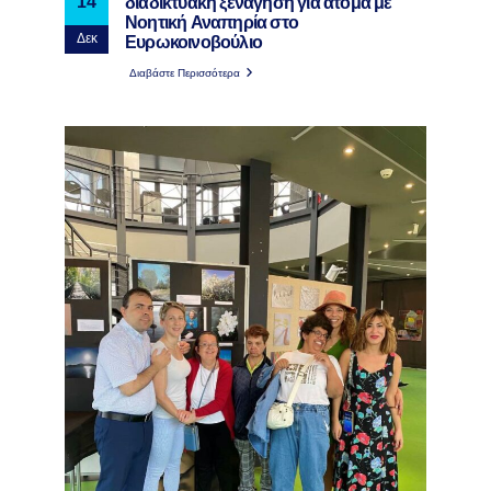
διαδικτυακή ξενάγηση για άτομα με
14
Νοητική Αναπηρία στο
Ευρωκοινοβούλιο
Δεκ
Διαβάστε Περισσότερα